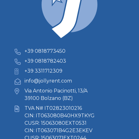
+39 0818773450
+39 0818782403
+39 3311712309
info@jollyrent.com
Via Antonio Pacinotti, 13/A
39100 Bolzano (BZ)
TVA N# IT02823010216
CIN: IT063080B40HX9TKYG
CUSR: 15063080EXT0531
CIN: IT063071B4G2E3EKEV
CUSR: 15063071EXT0244